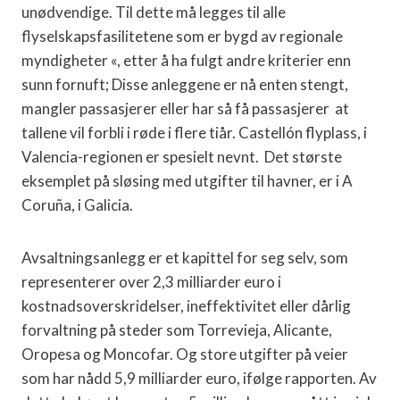
unødvendige. Til dette må legges til alle
flyselskapsfasilitetene som er bygd av regionale
myndigheter «, etter å ha fulgt andre kriterier enn
sunn fornuft; Disse anleggene er nå enten stengt,
mangler passasjerer eller har så få passasjerer
at
tallene vil forbli i røde i flere tiår. Castellón flyplass, i
Valencia-regionen er spesielt nevnt.
Det største
eksemplet på sløsing med utgifter til havner, er i A
Coruña, i Galicia.
Avsaltningsanlegg er et kapittel for seg selv, som
representerer over 2,3 milliarder euro i
kostnadsoverskridelser, ineffektivitet eller dårlig
forvaltning på steder som Torrevieja, Alicante,
Oropesa og Moncofar. Og store utgifter på veier
som har nådd 5,9 milliarder euro, ifølge rapporten. Av