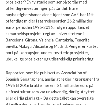
prosjekter? En ny studie som ser på to tiår med
offentlige investeringer, påstår
det.
Bare
høyhastighetsbanen alene, kjent som AVE, har fått
offentlige midler i størrelsesorden 26,2 milliarder
euro i perioden 1995-2016, ifølge
rapporten, et
samarbeidsprosjekt i regi av
universitetene i
Barcelona, ​​Girona, Valencia, Cantabria, Tenerife,
Sevilla, Málaga, Alicante og Madrid. Penger er kastet
bort på
korrupsjon, underutnyttede prosjekter,
ubrukelige prosjekter og utilstrekkelig prioritering.
Rapporten, som ble publisert av Association of
Spanish Geographers, anslår at regjeringsorganer fra
1995 til 2016 brukte mer enn 81 milliarder euro på
«infrastruktur som var unødvendig, dårlig utnyttet
eller dårlig planlagt.» Og dette tallet kan overstige
97 milliarder i nær fremtid, med beløpene som