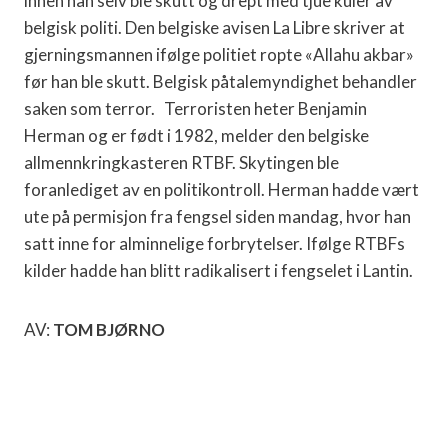
innen han selv ble skutt og drept med tjue kuler av
belgisk politi. Den belgiske avisen La Libre skriver at
gjerningsmannen ifølge politiet ropte «Allahu akbar»
før han ble skutt. Belgisk påtalemyndighet behandler
saken som terror.
Terroristen heter Benjamin
Herman og er født i 1982, melder den belgiske
allmennkringkasteren RTBF. Skytingen ble
foranlediget av en politikontroll. Herman hadde vært
ute på permisjon fra fengsel siden mandag, hvor han
satt inne for alminnelige forbrytelser. Ifølge RTBFs
kilder hadde han blitt radikalisert i fengselet i Lantin.
AV:
TOM BJØRNO