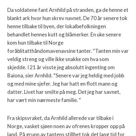
Da soldatene fant Arnhild på stranden, ga de henne et
blankt ark hvor hun skrev navnet. De 70 år senere tok
henne tilbake til byen, der lokalbefolkningen
behandlet hennes kutt og blåmerker. En uke senere
kom hun tilbake til Norge
foråblitatthåndomavenavsine tanter. “Tanten min var
veldig streng og ville ikke snakke om hva som
skjedde. I 21 år visste jeg absolutt ingenting om
Baiona, sier Arnhild. “Senere var jeg heldig med jobb
og med mine sjefer. Jeg har hatt en flott mann og
datter. Livet har smilte på meg. Det jeg har savnet,
har vært min nærmeste familie. “
Fra skipsvraket, da Arnhild allerede var tilbake i
Norge, vasket sjøen noen av ofrenes kropper opp på
land. På grunn av tantens stillhet tok det lang tid for