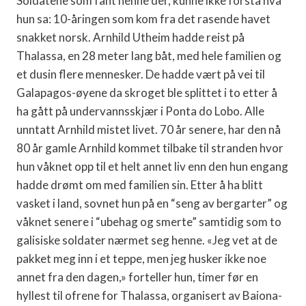
Soldatene som fant henne der, kunne ikke forstå hva
hun sa: 10-åringen som kom fra det rasende havet
snakket norsk. Arnhild Utheim hadde reist på
Thalassa, en 28 meter lang båt, med hele familien og
et dusin flere mennesker. De hadde vært på vei til
Galapagos-øyene da skroget ble splittet i to etter å
ha gått på undervannsskjær i Ponta do Lobo. Alle
unntatt Arnhild mistet livet. 70 år senere, har den nå
80 år gamle Arnhild kommet tilbake til stranden hvor
hun våknet opp til et helt annet liv enn den hun engang
hadde drømt om med familien sin. Etter å ha blitt
vasket i land, sovnet hun på en “seng av bergarter” og
våknet senere i “ubehag og smerte” samtidig som to
galisiske soldater nærmet seg henne. «Jeg vet at de
pakket meg inn i et teppe, men jeg husker ikke noe
annet fra den dagen,» forteller hun, timer før en
hyllest til ofrene for Thalassa, organisert av Baiona-