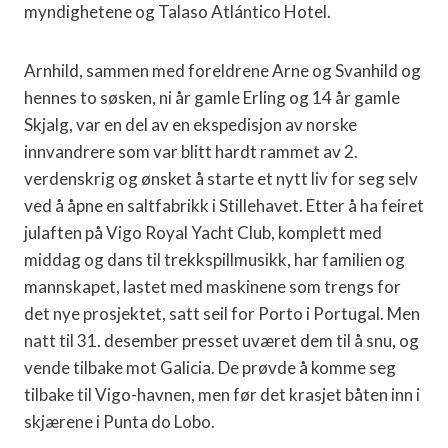
myndighetene og Talaso Atlántico Hotel.
Arnhild, sammen med foreldrene Arne og Svanhild og
hennes to søsken, ni år gamle Erling og 14 år gamle
Skjalg, var en del av en ekspedisjon av norske
innvandrere som var blitt hardt rammet av 2.
verdenskrig og ønsket å starte et nytt liv for seg selv
ved å åpne en saltfabrikk i Stillehavet. Etter å ha feiret
julaften på Vigo Royal Yacht Club, komplett med
middag og dans til trekkspillmusikk, har familien og
mannskapet, lastet med maskinene som trengs for
det nye prosjektet, satt seil for Porto i Portugal. Men
natt til 31. desember presset uværet dem til å snu, og
vende tilbake mot Galicia. De prøvde å komme seg
tilbake til Vigo-havnen, men før det krasjet båten inn i
skjærene i Punta do Lobo.