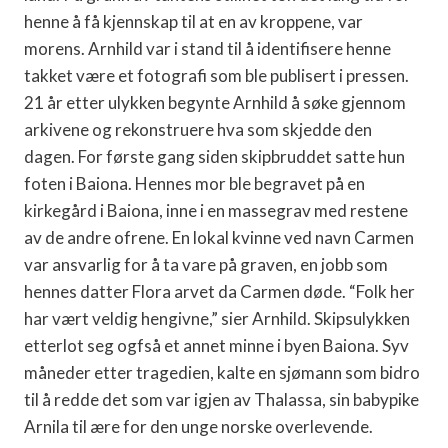
henne å få kjennskap til at en av kroppene, var
morens. Arnhild var i stand til å identifisere henne
takket være et fotografi som ble publisert i pressen.
21 år etter ulykken begynte Arnhild å søke gjennom
arkivene og rekonstruere hva som skjedde den
dagen. For første gang siden skipbruddet satte hun
foten i Baiona. Hennes mor ble begravet på en
kirkegård i Baiona, inne i en massegrav med restene
av de andre ofrene. En lokal kvinne ved navn Carmen
var ansvarlig for å ta vare på graven, en jobb som
hennes datter Flora arvet da Carmen døde. “Folk her
har vært veldig hengivne,” sier Arnhild. Skipsulykken
etterlot seg ogfså et annet minne i byen Baiona. Syv
måneder etter tragedien, kalte en sjømann som bidro
til å redde det som var igjen av Thalassa, sin babypike
Arnila til ære for den unge norske overlevende.