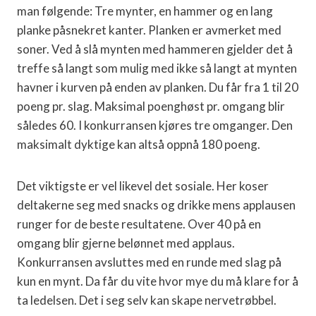
man følgende: Tre mynter, en hammer og en lang
planke påsnekret kanter. Planken er avmerket med
soner. Ved å slå mynten med hammeren gjelder det å
treffe så langt som mulig med ikke så langt at mynten
havner i kurven på enden av planken. Du får fra 1 til 20
poeng pr. slag. Maksimal poenghøst pr. omgang blir
således 60. I konkurransen kjøres tre omganger. Den
maksimalt dyktige kan altså oppnå 180 poeng.
Det viktigste er vel likevel det sosiale. Her koser
deltakerne seg med snacks og drikke mens applausen
runger for de beste resultatene. Over 40 på en
omgang blir gjerne belønnet med applaus.
Konkurransen avsluttes med en runde med slag på
kun en mynt. Da får du vite hvor mye du må klare for å
ta ledelsen. Det i seg selv kan skape nervetrøbbel.