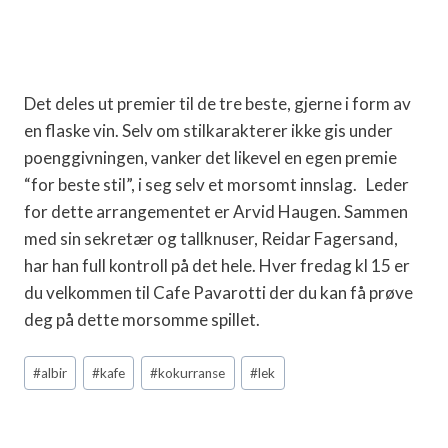
Det deles ut premier til de tre beste, gjerne i form av
en flaske vin. Selv om stilkarakterer ikke gis under
poenggivningen, vanker det likevel en egen premie
“for beste stil”, i seg selv et morsomt innslag. Leder
for dette arrangementet er Arvid Haugen. Sammen
med sin sekretær og tallknuser, Reidar Fagersand,
har han full kontroll på det hele. Hver fredag kl 15 er
du velkommen til Cafe Pavarotti der du kan få prøve
deg på dette morsomme spillet.
Post
#
albir
#
kafe
#
kokurranse
#
lek
Tags: