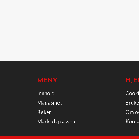
MENY
HJE
Innhold
Cooki
Magasinet
Bruke
Bøker
Om o
Markedsplassen
Kont