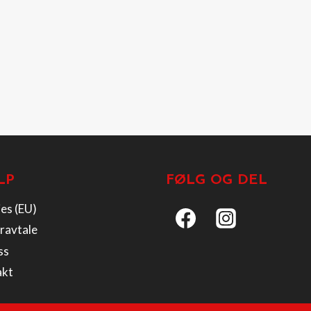
LP
FØLG OG DEL
es (EU)
ravtale
ss
akt