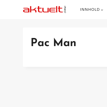
Skip
to
INNHOLD
content
Pac Man